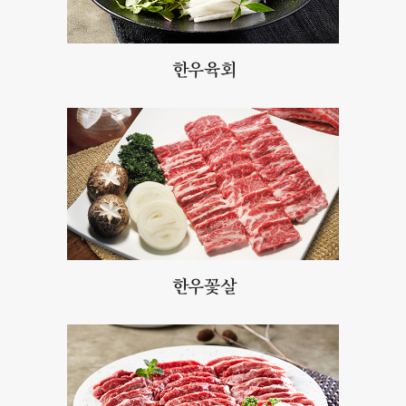
한우육회
한우꽃살