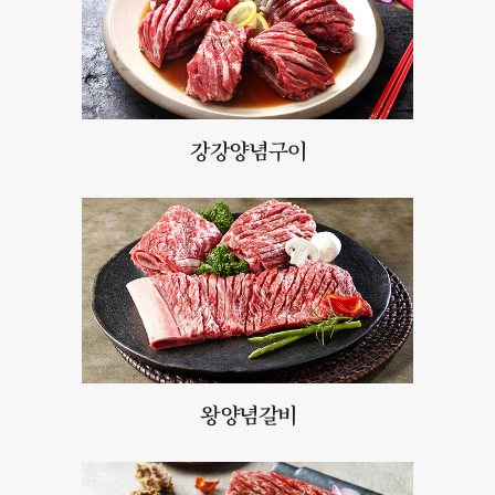
강강양념구이
왕양념갈비