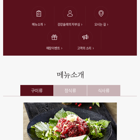
메뉴소개
강강술래의 자부심
오시는 길
매장이벤트
고객의 소리
메뉴소개
구이류
정식류
식사류