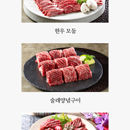
한우 모둠
술래양념구이