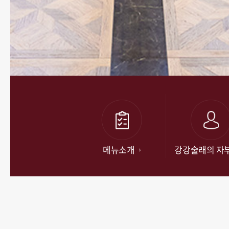
메뉴소개
강강술래의 자