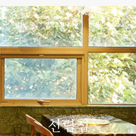
브랜드
진심을 담다
이벤트 · 소식
신림점