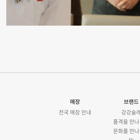
매장
브랜드
전국 매장 안내
강강술
품격을 만
문화를 만