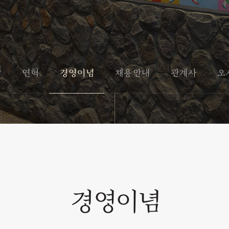
말
연혁
경영이념
채용안내
관계사
오
경영이념