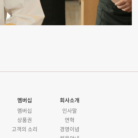
멤버십
회사소개
멤버십
인사말
상품권
연혁
고객의 소리
경영이념