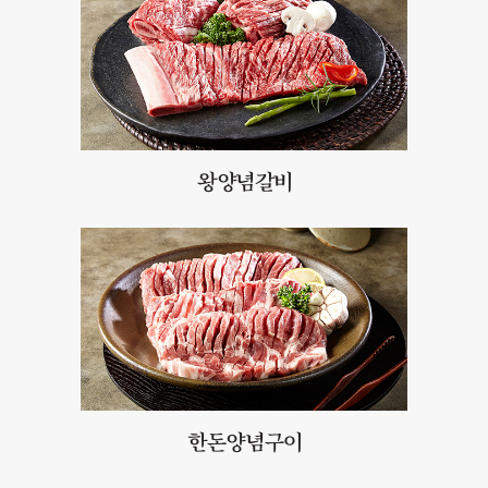
왕양념갈비
한돈양념구이