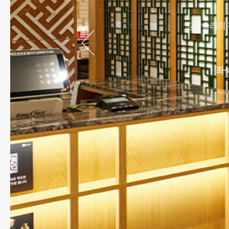
강강술래의 
좌석