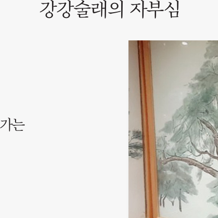
강강술래의 자부심
가가는